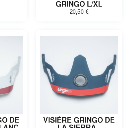
GRINGO L/XL
20,50
€
E RÉDUCTION
te de recevoir des e-
x facilement me
 tout moment après
GO DE
VISIÈRE GRINGO DE