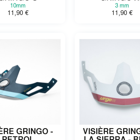
10mm
3 mm
11,90
€
11,90
€
OBTENIR MON CODE D
En remplissant ce formulaire, j’accep
mails, tout en comprenant que je peu
désinscrire de ces communications à
mon inscription.
IÈRE GRINGO -
VISIÈRE GRIN