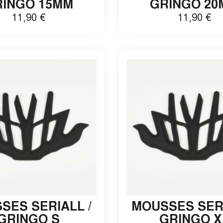
RINGO 15MM
GRINGO 2
11,90
€
11,90
€
Une réduction sur
comman
SES SERIALL /
MOUSSES SERI
GRINGO S
GRINGO 