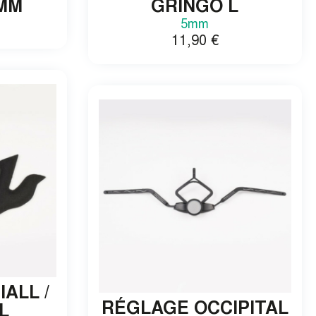
0MM
GRINGO L
5mm
11,90
€
×
 ta première
de
ALL /
RÉGLAGE OCCIPITAL
XL