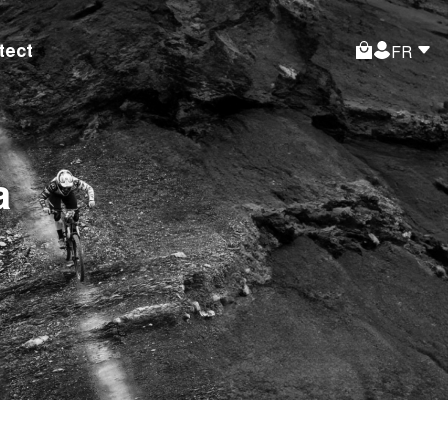
ect
FR
a